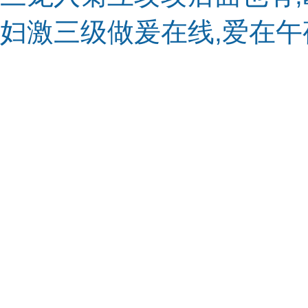
妇激三级做爰在线,爱在