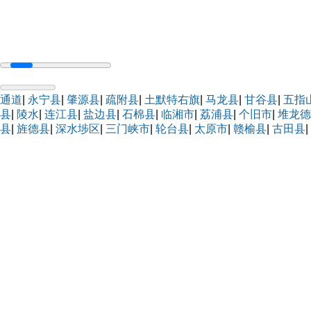
通道
|
永宁县
|
肇源县
|
疏附县
|
土默特右旗
|
马龙县
|
甘谷县
|
五指
县
|
陵水
|
连江县
|
盐边县
|
石棉县
|
临湘市
|
荔浦县
|
个旧市
|
堆龙德
县
|
旌德县
|
深水埗区
|
三门峡市
|
轮台县
|
太原市
|
赣榆县
|
古田县
|